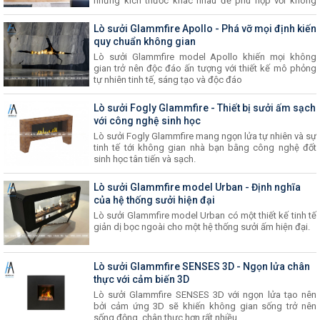
những kích thước khác nhau để phù hợp với không
gian hiện đại hay cổ điển.
Lò sưởi Glammfire Apollo - Phá vỡ mọi định kiến
quy chuẩn không gian
Lò sưởi Glammfire model Apollo khiến mọi không
gian trở nên độc đáo ấn tượng với thiết kế mô phỏng
tự nhiên tinh tế, sáng tạo và độc đáo
Lò sưởi Fogly Glammfire - Thiết bị sưởi ấm sạch
với công nghệ sinh học
Lò sưởi Fogly Glammfire mang ngọn lửa tự nhiên và sự
tinh tế tới không gian nhà bạn bằng công nghệ đốt
sinh học tân tiến và sạch.
Lò sưởi Glammfire model Urban - Định nghĩa
của hệ thống sưởi hiện đại
Lò sưởi Glammfire model Urban có một thiết kế tinh tế
giản dị bọc ngoài cho một hệ thống sưởi ấm hiện đại.
Lò sưởi Glammfire SENSES 3D - Ngọn lửa chân
thực với cảm biến 3D
Lò sưởi Glammfire SENSES 3D với ngọn lửa tạo nên
bởi cảm ứng 3D sẽ khiến không gian sống trở nên
sống động, chân thực hơn rất nhiều.