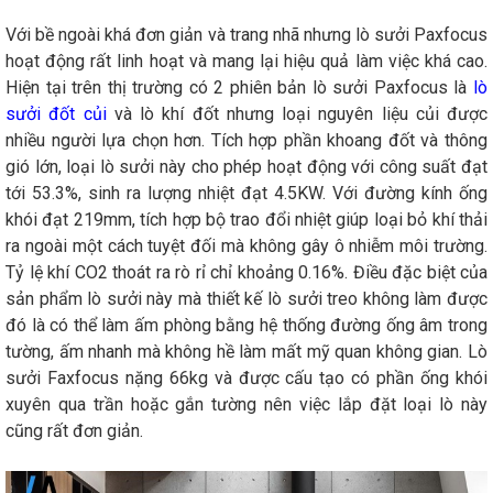
Với bề ngoài khá đơn giản và trang nhã nhưng lò sưởi Paxfocus
hoạt động rất linh hoạt và mang lại hiệu quả làm việc khá cao.
Hiện tại trên thị trường có 2 phiên bản lò sưởi Paxfocus là
lò
sưởi đốt củi
và lò khí đốt nhưng loại nguyên liệu củi được
nhiều người lựa chọn hơn. Tích hợp phần khoang đốt và thông
gió lớn, loại lò sưởi này cho phép hoạt động với công suất đạt
tới 53.3%, sinh ra lượng nhiệt đạt 4.5KW. Với đường kính ống
khói đạt 219mm, tích hợp bộ trao đổi nhiệt giúp loại bỏ khí thải
ra ngoài một cách tuyệt đối mà không gây ô nhiễm môi trường.
Tỷ lệ khí CO2 thoát ra rò rỉ chỉ khoảng 0.16%. Điều đặc biệt của
sản phẩm lò sưởi này mà thiết kế lò sưởi treo không làm được
đó là có thể làm ấm phòng bằng hệ thống đường ống âm trong
tường, ấm nhanh mà không hề làm mất mỹ quan không gian. Lò
sưởi Faxfocus nặng 66kg và được cấu tạo có phần ống khói
xuyên qua trần hoặc gắn tường nên việc lắp đặt loại lò này
cũng rất đơn giản.