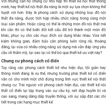
Với những căn hộ chung cư nhỏ hẹp thì thiết kế nội thất thông
minh, hay thiết kế nội thất đa năng là một sự lựa chọn không thể
tuyệt vời hơn. Đây là phong cách sử dụng những loại đồ nội
thất đa năng, được tích hợp nhiều chức năng trong cùng một
loại sản phẩm. Hoặc cũng có thể là những món đồ nội thất mà
khi cần thì có thể biến đổi kết cấu để trở thành một món đồ
khác, phục vụ cho các mục đích sử dụng khác nhau. Vừa tiết
kiệm không gian, đảm bảo căn phòng luôn rộng rãi, thoáng
đãng, lại vừa có nhiều công năng sử dụng mà vẫn đáp ứng yêu
cầu về thẩm mỹ, tại sao lại có thể bỏ qua thiết kế ưu việt này?
Chung cư phong cách cổ điển
Tuy rằng các phong cách thiết kế như hiện đại, tối giản hay
thông minh đang là xu thế, nhưng trường phái thiết kế cổ điển
vẫn có cho mình một chỗ đứng trong lĩnh vực thiết kế nội thất
chung cư. Trái ngược với phong cách hiện đại, các thiết kế nội
thất cổ điển lại tập trung vào sự cầu kỳ, nét đẹp huyền bí và
cao sang, mang dáng dấp truyền thống, với sự sắp đặt các chi
tiết trong các hạng mục thiết kế.