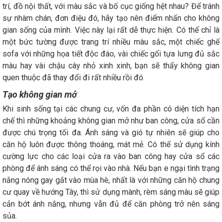
trí, đồ nội thất, với màu sắc và bố cục giống hệt nhau? Để tránh
sự nhàm chán, đơn điệu đó, hãy tạo nên điểm nhấn cho không
gian sống của mình. Việc này lại rất dễ thực hiện. Có thể chỉ là
một bức tường được trang trí nhiều màu sắc, một chiếc ghế
sofa với những họa tiết độc đáo, vài chiếc gối tựa lưng đủ sắc
màu hay vài chậu cây nhỏ xinh xinh, bạn sẽ thấy không gian
quen thuộc đã thay đổi đi rất nhiều rồi đó.
Tạo không gian mở
Khi sinh sống tại các chung cư, vốn đa phần có diện tích hạn
chế thì những khoảng không gian mở như ban công, cửa sổ cần
được chú trọng tối đa. Ánh sáng và gió tự nhiên sẽ giúp cho
căn hộ luôn được thông thoáng, mát mẻ. Có thể sử dụng kính
cường lực cho các loại cửa ra vào ban công hay cửa sổ các
phòng để ánh sáng có thể rọi vào nhà. Nếu bạn e ngại tình trạng
nắng nóng gay gắt vào mùa hè, nhất là với những căn hộ chung
cư quay về hướng Tây, thì sử dụng mành, rèm sáng màu sẽ giúp
cản bớt ánh nắng, nhưng vẫn đủ để căn phòng trở nên sáng
sủa.