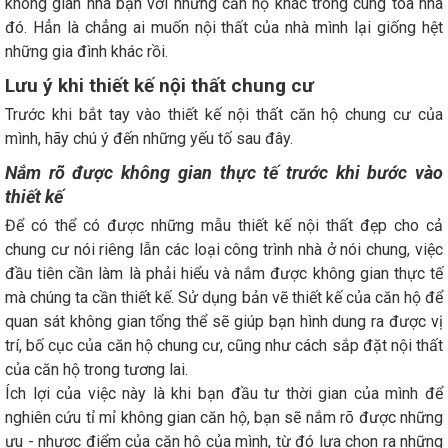
không gian nhà bạn với những căn hộ khác trong cùng tòa nhà
đó. Hẳn là chẳng ai muốn nội thất của nhà mình lại giống hệt
những gia đình khác rồi.
Lưu ý khi thiết kế nội thất chung cư
Trước khi bắt tay vào thiết kế nội thất căn hộ chung cư của
mình, hãy chú ý đến những yếu tố sau đây.
Nắm rõ được không gian thực tế trước khi bước vào
thiết kế
Để có thể có được những mẫu thiết kế nội thất đẹp cho cả
chung cư nói riêng lẫn các loại công trình nhà ở nói chung, việc
đầu tiên cần làm là phải hiểu và nắm được không gian thực tế
mà chúng ta cần thiết kế. Sử dụng bản vẽ thiết kế của căn hộ để
quan sát không gian tổng thể sẽ giúp bạn hình dung ra được vị
trí, bố cục của căn hộ chung cư, cũng như cách sắp đặt nội thất
của căn hộ trong tương lai.
Ích lợi của việc này là khi bạn đầu tư thời gian của mình để
nghiên cứu tỉ mỉ không gian căn hộ, bạn sẽ nắm rõ được những
ưu - nhược điểm của căn hộ của mình, từ đó lựa chọn ra những