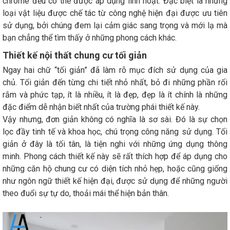
chrome đều có thể được áp dụng linh hoạt. Đặc biệt là những
loại vật liệu được chế tác từ công nghệ hiện đại được ưu tiên
sử dụng, bởi chúng đem lại cảm giác sang trọng và mới lạ mà
bạn chẳng thể tìm thấy ở những phong cách khác.
Thiết kế nội thất chung cư tối giản
Ngay hai chữ “tối giản” đã làm rõ mục đích sử dụng của gia
chủ. Tối giản đến từng chi tiết nhỏ nhất, bỏ đi những phần rối
rắm và phức tạp, ít là nhiều, ít là đẹp, đẹp là ít chính là những
đặc điểm dễ nhận biết nhất của trường phái thiết kế này.
Vậy nhưng, đơn giản không có nghĩa là sơ sài. Đó là sự chọn
lọc đầy tinh tế và khoa học, chú trọng công năng sử dụng. Tối
giản ở đây là tối tân, là tiện nghi với những ứng dụng thông
minh. Phong cách thiết kế này sẽ rất thích hợp để áp dụng cho
những căn hộ chung cư có diện tích nhỏ hẹp, hoặc cũng giống
như ngôn ngữ thiết kế hiện đại, được sử dụng để những người
theo đuổi sự tự do, thoải mái thể hiện bản thân.