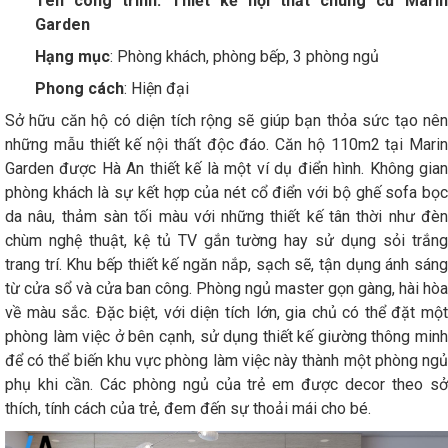
Tên công trình: Thiết kế nội thất chung cư Marin
Garden
Hạng mục
: Phòng khách, phòng bếp, 3 phòng ngủ
Phong cách
: Hiện đại
Sở hữu căn hộ có diện tích rộng sẽ giúp bạn thỏa sức tạo nên
những mẫu thiết kế nội thất độc đáo. Căn hộ 110m2 tại Marin
Garden được Hà An thiết kế là một ví dụ điển hình. Không gian
phòng khách là sự kết hợp của nét cổ điển với bộ ghế sofa bọc
da nâu, thảm sàn tối màu với những thiết kế tân thời như đèn
chùm nghệ thuật, kệ tủ TV gắn tường hay sử dụng sỏi trắng
trang trí. Khu bếp thiết kế ngăn nắp, sạch sẽ, tận dụng ánh sáng
từ cửa sổ và cửa ban công. Phòng ngủ master gọn gàng, hài hòa
về màu sắc. Đặc biệt, với diện tích lớn, gia chủ có thể đặt một
phòng làm việc ở bên cạnh, sử dụng thiết kế giường thông minh
để có thể biến khu vực phòng làm việc này thành một phòng ngủ
phụ khi cần. Các phòng ngủ của trẻ em được decor theo sở
thích, tính cách của trẻ, đem đến sự thoải mái cho bé.