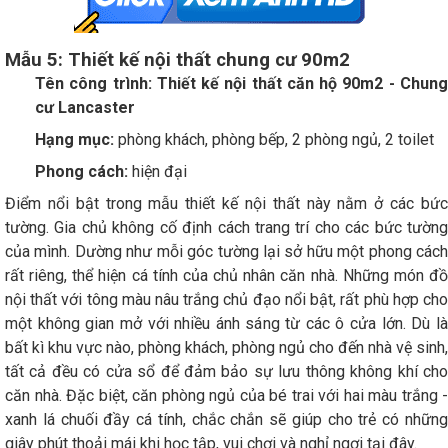
Mẫu 5: Thiết kế nội thất chung cư 90m2
T
ên công trình: Thiết kế nội thất căn hộ 90m2 - Chung
cư Lancaster
Hạng mục:
phòng khách, phòng bếp, 2 phòng ngủ, 2 toilet
Phong cách:
hiện đại
Điểm nổi bật trong mẫu thiết kế nội thất này nằm ở các bức
tường. Gia chủ không cố định cách trang trí cho các bức tường
của mình. Dường như mỗi góc tường lại sở hữu một phong cách
rất riêng, thể hiện cá tính của chủ nhân căn nhà. Những món đồ
nội thất với tông màu nâu trắng chủ đạo nổi bật, rất phù hợp cho
một không gian mở với nhiều ánh sáng từ các ô cửa lớn. Dù là
bất kì khu vực nào, phòng khách, phòng ngủ cho đến nhà vệ sinh,
tất cả đều có cửa sổ để đảm bảo sự lưu thông không khí cho
căn nhà. Đặc biệt, căn phòng ngủ của bé trai với hai màu trắng -
xanh lá chuối đầy cá tính, chắc chắn sẽ giúp cho trẻ có những
giây phút thoải mái khi học tập, vui chơi và nghỉ ngơi tại đây.