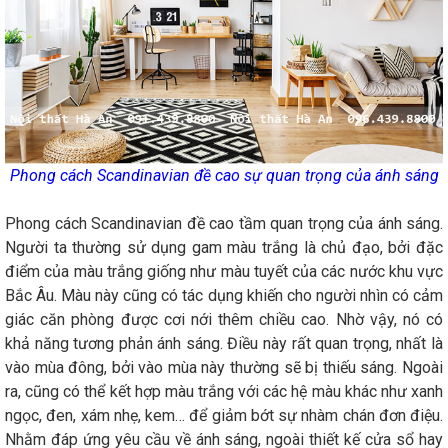
Phong cách Scandinavian đề cao sự quan trọng của ánh sáng
Phong cách Scandinavian đề cao tầm quan trọng của ánh sáng.
Người ta thường sử dụng gam màu trắng là chủ đạo, bởi đặc
điểm của màu trắng giống như màu tuyết của các nước khu vực
Bắc Âu. Màu này cũng có tác dụng khiến cho người nhìn có cảm
giác căn phòng được cơi nới thêm chiều cao. Nhờ vậy, nó có
khả năng tương phản ánh sáng. Điều này rất quan trọng, nhất là
vào mùa đông, bởi vào mùa này thường sẽ bị thiếu sáng. Ngoài
ra, cũng có thể kết hợp màu trắng với các hệ màu khác như xanh
ngọc, đen, xám nhẹ, kem… để giảm bớt sự nhàm chán đơn điệu.
Nhằm đáp ứng yêu cầu về ánh sáng, ngoài thiết kế cửa sổ hay