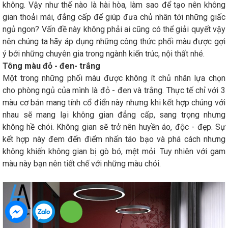
không. Vậy như thế nào là hài hòa, làm sao để tạo nên không
gian thoải mái, đẳng cấp để giúp đưa chủ nhân tới những giấc
ngủ ngon? Vấn đề này không phải ai cũng có thể giải quyết vậy
nên chúng ta hãy áp dụng những công thức phối màu được gợi
ý bởi những chuyên gia trong ngành kiến trúc, nội thất nhé.
Tông màu đỏ - đen- trắng
Một trong những phối màu được không ít chủ nhân lựa chọn
cho phòng ngủ của mình là đỏ - đen và trắng. Thực tế chỉ với 3
màu cơ bản mang tính cổ điển này nhưng khi kết hợp chúng với
nhau sẽ mang lại không gian đẳng cấp, sang trọng nhưng
không hề chói. Không gian sẽ trở nên huyền áo, độc - đẹp. Sự
kết hợp này đem đến điểm nhấn táo bạo và phá cách nhưng
không khiến không gian bị gò bó, mệt mỏi. Tuy nhiên với gam
màu này bạn nên tiết chế với những màu chói.