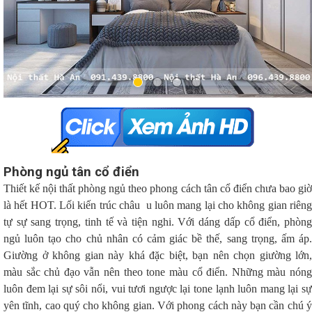
Phòng ngủ tân cổ điển
Thiết kế nội thất phòng ngủ theo phong cách tân cổ điển chưa bao giờ 
là hết HOT. Lối kiến trúc châu  u luôn mang lại cho không gian riêng 
tự sự sang trọng, tinh tế và tiện nghi. Với dáng dấp cổ điển, phòng 
ngủ luôn tạo cho chủ nhân có cảm giác bề thế, sang trọng, ấm áp. 
Giường ở không gian này khá đặc biệt, bạn nên chọn giường lớn, 
màu sắc chủ đạo vẫn nên theo tone màu cổ điển. Những màu nóng 
luôn đem lại sự sôi nổi, vui tươi ngược lại tone lạnh luôn mang lại sự 
yên tĩnh, cao quý cho không gian. Với phong cách này bạn cần chú ý 