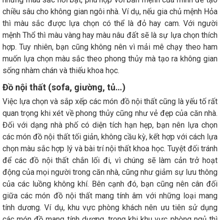
chiều sâu cho không gian ngôi nhà. Ví dụ, nếu gia chủ mệnh Hỏa
thì màu sắc được lựa chọn có thể là đỏ hay cam. Với người
mệnh Thổ thì màu vàng hay màu nâu đất sẽ là sự lựa chọn thích
hợp. Tuy nhiên, bạn cũng không nên vì mải mê chạy theo ham
muốn lựa chọn màu sắc theo phong thủy mà tạo ra không gian
sống nhàm chán và thiếu khoa học.
Đồ nội thất (sofa, giường, tủ…)
Việc lựa chọn và sắp xếp các món đồ nội thất cũng là yếu tố rất
quan trọng khi xét về phong thủy cũng như vẻ đẹp của căn nhà.
Đối với dạng nhà phố có diện tích hạn hẹp, bạn nên lựa chọn
các món đồ nội thất tối giản, không cầu kỳ, kết hợp với cách lựa
chọn màu sắc hợp lý và bài trí nội thất khoa học. Tuyệt đối tránh
để các đồ nội thất chắn lối đi, vì chúng sẽ làm cản trở hoạt
động của mọi người trong căn nhà, cũng như giảm sự lưu thông
của các luồng không khí. Bên cạnh đó, bạn cũng nên cân đối
giữa các món đồ nội thất mang tính âm với những loại mang
tính dương. Ví dụ, khu vực phòng khách nên ưu tiên sử dụng
các món đồ mang tính dương, trong khi khu vực phòng ngủ thì