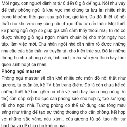
Mỗi ngày, con người dành ra từ 6 đến 8 giờ để ngủ. Nói như vậy
để thấy phòng ngủ là khu vực mà chúng ta lưu lại nhiều nhất
trong khoảng thời gian sau giờ học, giờ làm. Do đó, thiết kế nội
thất cho khu vực này cũng cần được đầu tư cẩn thận. Một thiết
kế phòng ngủ đẹp sẽ giúp gia chủ cảm thấy thoải mái, từ đó có
được những giờ ngủ ngon, nhằm chuẩn bị cho một ngày học
tập, làm việc mới. Chủ nhân ngôi nhà cần nắm rõ được những
nhu cầu của bản thân và truyền tải cho kiến trúc sư. Đó là những
thông tin như phong cách, tính cách, màu sắc yêu thích hay thói
quen sinh hoạt cá nhân.
Phòng ngủ master
Phòng ngủ master sẽ cần khá nhiều các món đồ nội thất như
giường, tủ quần áo, kệ TV, bàn trang điểm. Đó là còn chưa kể có
những thiết kế bao gồm cả nhà vệ sinh hay ban công riêng. Vì
thế, cần sắp xếp bố cục căn phòng sao cho hợp lý, tạo sự rộng
rãi cho ngôi nhà. Tường phòng có thể sử dụng các tông màu
sáng như trắng để tạo sự thông thoáng cho căn phòng, kết hợp
với những sắc vàng, nâu, xám... của giường tủ gỗ, tạo nên sự
hài hòa và dễ chịu cho không gian.