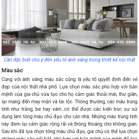
Cần đặc biệt chú ý đến yếu tố ánh sáng trong thiết kế nội thất
Màu sắc
Cùng với ánh sáng, màu sắc cũng là yếu tố quyết định đến vẻ
đẹp của nội thất nhà phố. Lựa chọn màu sắc phù hợp với bản
mệnh của gia chủ vừa tạo cho họ cảm giác thoải mái, thư giãn,
lại mang đến may mắn và tài lộc. Thông thường, các màu trung
tính như trắng, be hay xám...có thể được các kiến trúc sư sử
dụng làm tông màu chủ đạo cho căn nhà. Những màu trung tính
này đem lại cảm giác rộng rãi và thông thoáng cho không gian.
Sau khi đã lựa chọn tông màu chủ đạo, gia chủ có thể lựa chọn
những màu sắc nổi bật, phù hợp với bản mệnh của mình để tạo