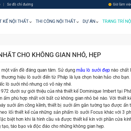
ệ
|
Sơ đồ chỉ đường
Giờ làm việ
T KẾ NỘI THẤT
THI CÔNG NỘI THẤT
DỰ ÁN
TRANG TRÍ NỘ
 NHẤT CHO KHÔNG GIAN NHỎ, HẸP
 là một vấn đề đáng quan tâm. Sử dụng
mẫu lò sưởi đẹp
nào chất 
 thương hiệu lò sưởi đến từ Pháp là lựa chọn hoàn hảo cho bạn.
iếc lò sưởi nhỏ nhưng có võ này nhé.
2 dưới sự giới thiệu của nhà thiết kế Dominique Imbert tại Phá
àm ấm phù hợp nhất với bất cứ không gian nhỏ bé nào. Với thiết 
áy sưởi ấm cồng kềnh, thiết bị sưởi ấm gắn tường tạo được ấn 
heo lối thiết kế của những sản phẩm lò sưởi Focus khác với 3 p
 biệt hơn khi là hình cầu và được thiết kế kín với phần cửa kín
ng tạo, táo bạo và độc đáo cho những không gian hẹp.