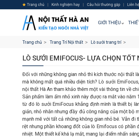
Trang chủ
|
Kinh nghiệm hay
|
Câu hỏi thường gặp
|
Liên h
GIỚI THIỆU
THIẾ
Trang chủ
Trang Trí Nội thất
Lò sưởi trang trí
LÒ SƯỞI EMIFOCUS- LỰA CHỌN TỐT
Đối với những không gian nhỏ thì kích thước nội thất
mà không mất quá nhiều diện tích? Lò sưởi EmiFocus,
nội thất Hà An tham khảo thêm một vài thông tin về ch
Sản phẩm làm ấm nhỏ xinh này được ra mắt vào năm 197
từ đó lò sưởi EmiFocus khẳng định mình là thiết bị l
giản, nhỏ nhắn nhưng đầy đủ công năng của một bộ m
mạnh mẽ với tất cả những không gian nhỏ bé. Vẫn đi t
rệt nhưng phần khoang đốt của lò Emifocus có phần đặc
nhiệt. Một thiết kế khá lạ mắt, mang lại điểm nhấn sá