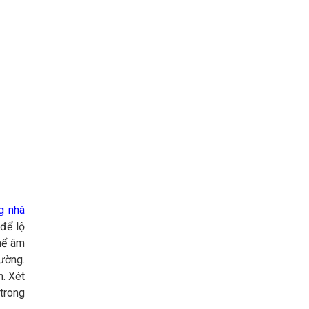
ng nhà
 để lộ
hể âm
tường.
. Xét
 trong