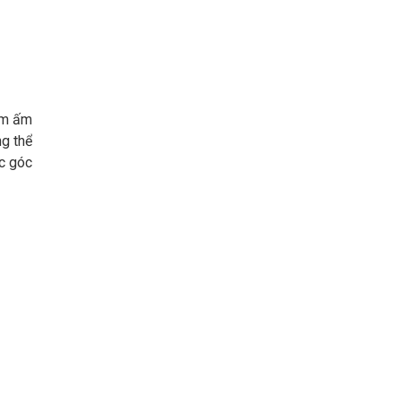
àm ấm
ng thể
c góc