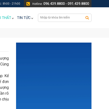
096.439.8800 - 091.439.8800
c: 8h00 - 21h00
Hotline:
I THẤT
TIN TỨC
lượng
 Cùng
p. Kể
kế đơn
tượng
hần rõ
h chịu