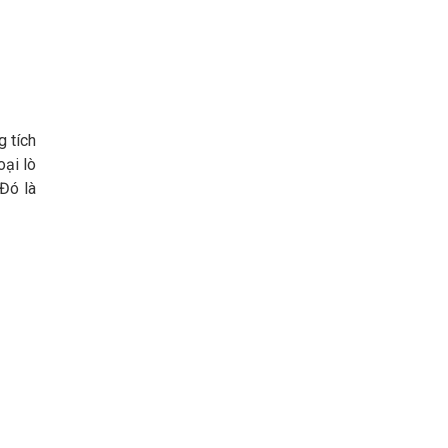
g tích
oại lò
 Đó là