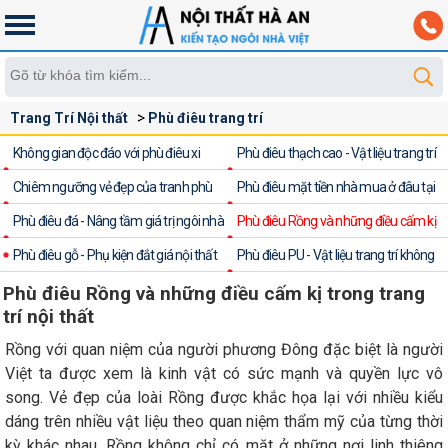
Trang Trí Nội thất
Phù điêu trang trí
Phù điêu Rồng và những điều cấm kị trong trang trí
Không gian độc đáo với phù điêu xi
Phù điêu thạch cao - Vật liệu trang trí
măng đúc sẵn
Chiêm ngưỡng vẻ đẹp của tranh phù
đẹp cho
Phù điêu mặt tiền nhà mua ở đâu tại
điêu hoa sen
Phù điêu đá - Nâng tầm giá trị ngôi nhà
Hà Nội?
Phù điêu Rồng và những điều cấm kị
Việt
Phù điêu gỗ - Phụ kiện đắt giá nội thất
trong trang trí
Phù điêu PU - Vật liệu trang trí không
gian
Phù điêu Rồng và những điều cấm kị trong trang
trí nội thất
Rồng với quan niệm của người phương Đông đặc biệt là người
Việt ta được xem là kinh vật có sức mạnh và quyền lực vô
song. Vẻ đẹp của loài Rồng được khắc họa lại với nhiều kiểu
dáng trên nhiều vật liệu theo quan niệm thẩm mỹ của từng thời
kỳ khác nhau. Rồng không chỉ có mặt ở những nơi linh thiêng